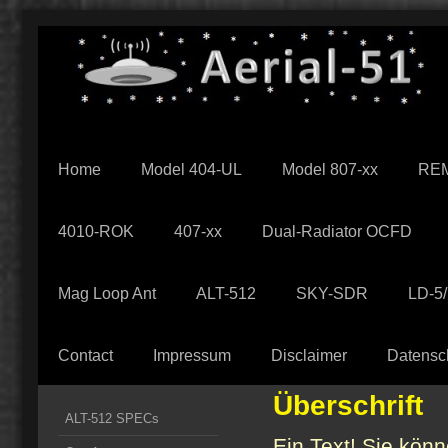
Home
Model 404-UL
Model 807-xx
REM
4010-ROK
407-xx
Dual-Radiator OCFD
Mag Loop Ant
ALT-512
SKY-SDR
LD-5
Contact
Impressum
Disclaimer
Datensc
Überschrift
ALT-512 SPECs
Ein Text! Sie könn