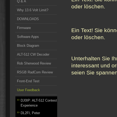
Q & A
oder löschen.
Why 13.6 Volt Limit?
DOWNLOADS
Firmware
Ein Text! Sie könn
oder löschen.
Software Apps
Block Diagram
ALT-512 CW Decoder
Unterhalten Sie I
Rob Sherwood Review
interessant und or
seien Sie spanne
RSGB RadCom Review
Front-End Test
User Feedback
DJ0IP: ALT-512 Contest
Experience
DL2FI, Peter