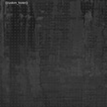
{{custom_footer}}